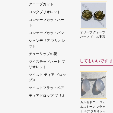
クローブカット
グリーンモスクォーツ
コンクブリオレット
クリスタルジェムスト
コンケーブカットハー
ーン
ト
クリソコラの原石
アメジストのハー
アメトリン ハーフ
オリーブ クォーツ
コンケーブカットパン
クリソプレーズ宝石
フドリル宝石
ドリル宝石
ハーフ ドリル宝石
シャンデリア ブリオレ
グレームーンストーン
ット
グロッシュラー ガーネ
チューリップの花
ット
してもいいです
ま
ツイステッドハート ブ
クロム透輝石
リオレット
コーヒームーンストー
ツイスト ティア ドロッ
ン
プス
コーラル
ツイストフラットペア
ゴールデンムーンスト
ティアドロップ ブリオ
ーン
レット
宝石
アイオライト ジェ
インペリアル トパ
カルセドニー ジェ
ゴールデンルチルクォ
ウン
ムストーン ビーズ
ーズ ティア ドロッ
ムストーン フラッ
ティアドロップスプレ
ファセット ロンデ
ーツ
プス ブリオレット
ト ペア ブリオレッ