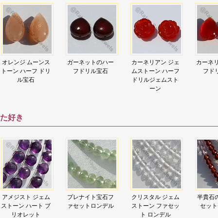
オレンジ ムーンス
ガーネットのハー
カーネリアン ジェ
カーネリ
トーン ハーフ ドリ
フドリル宝石
ムストーン ハーフ
フド
ル宝石
ドリルジェムスト
ーン
た好き
アメジスト ジェム
プレナイト宝石フ
クリスタル ジェム
半貴石
ストーン ハート ブ
ァセットロンデル
ストーン ファセッ
セット
リオレット
ト ロンデル