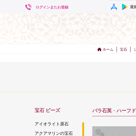
通
ログインまたわ登録
ホーム
宝石
宝石
ビーズ
バラ石英 -
ハーフド
アイオライト原石
アクアマリンの宝石