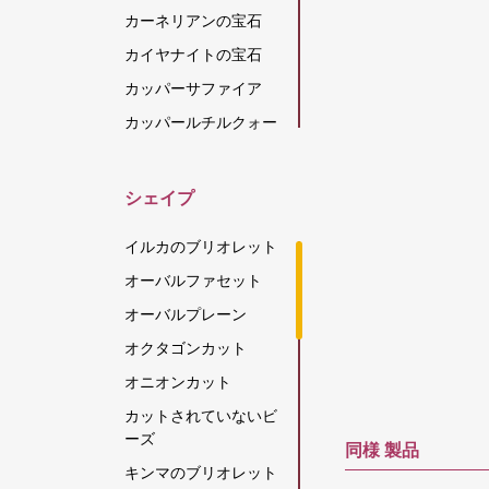
カーネリアンの宝石
カイヤナイトの宝石
カッパーサファイア
カッパールチルクォー
ツ
カラーチェンジガーネ
シェイプ
ット
カルセドニーの宝石
イルカのブリオレット
キャッツアイ スキャポ
オーバルファセット
ライト
オーバルプレーン
グリーンアパタイト
オクタゴンカット
グリーンアメジスト
オニオンカット
グリーンオニキス
カットされていないビ
グリーンカイヤナイト
ーズ
同様
製品
グリーンストロベリー
キンマのブリオレット
クォーツ