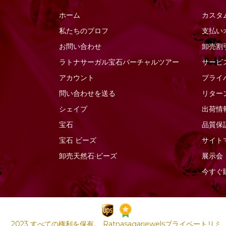
ソーダライトの宝石
ファセットナゲット
ホーム
カスタ
ソンゲア サファイア
ファセットラウンド
私たちのプロフ
支払い
ターコイズ宝石
ファセットロンデル
お問い合わせ
卸売割
タイガーアイ
ファンシーカット
ラトナサーガル宝石バーチャ​​ルツアー
サービ
ダイヤモンドビーズ
フラットペアーブリオ
アカウント
プライ
レット
タンザナイトの宝石
問い合わせを送る
リター
フラットペアプレーン
ツァボライトの宝石
シェイプ
出荷情
プレーンラウンド
トルマリンの宝石
宝石
品質保
プレーンロンデル
ネイビーブルーカルセ
宝石
ビーズ
サイト
ドニー
ぽっちゃりスムースハ
卸売天然石·ビーズ
展示会
ート
ネフライトの宝石
今すぐ
ぽっちゃりハートのブ
バイカラークォーツ
リオレット
ハニークォーツ
ポリゴンダイヤモンド
バラ石英
カット
2023 すべての権利を保有。 Ratnasagarjewelsプライベートリミ
ピーチムーンストーン
マーキスカット