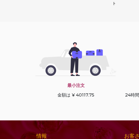
ーン
ル
ト
コニャッククォーツ
デュードロップブリオ
サファイアの宝石
レット
サン ストーン オレゴン
トリリアントカット
サンストーンの宝石
ドルキ ブリオレット
シーブルーカルセドニ
ハートブリオレット
ー
ハートプレーン
シトリンの宝石
ハーフドリル宝石
シャンパン シトリン
ハーフムーンカット
シリマナイトの宝石
パフダイヤモンドカッ
最小注文
スキャポライトの宝石
ト
金額は ¥ 40117.75
24時
ストロベリークォーツ
パンカット
スペサルタイト ガーネ
ファセットキューブ
ット
ファセットコイン
スモーキークォーツ
ファセットチェスナッ
情報
お客
セミプレシャスマルチ
ト