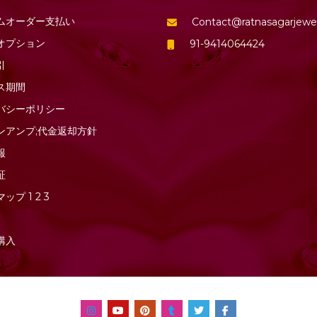
ムオーダー支払い
Contact@ratnasagarjewe
オプション
91-9414064424
引
ス期間
バシーポリシー
ンアンプ;代金返却方針
報
証
マップ
1
2
3
購入