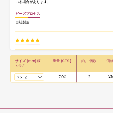
いる場合があります。
ビーズプロセス
自社製造
サイズ (mm) 幅
重量 (CTS.)
約。 個数
価格
x
長さ
7.00
2
¥
1