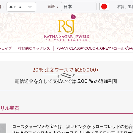
言語 ：
貨：
シェイプ
排他的なネックレス
<SPAN CLASS="COLOR_GREY">ゴール</
20% 注文ワースで ¥160,000+
電信送金を介して支払いでは 5.00 % の追加割引
リル宝石
ローズクォーツ天然宝石は、淡いピンクからローズレッドの色合
10x18のマイクロカットのハーフドリルティアドロップ型のロ