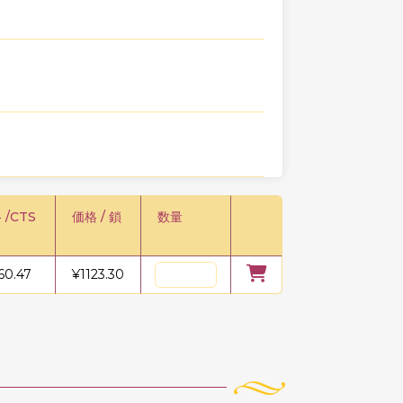
 /CTS
価格 / 鎖
数量
60.47
¥
1123.30