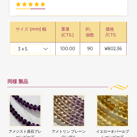
サイズ (mm) 幅
重量
約。
価格
価
(CTS.)
個数
/CTS
100.00
90
¥
802.36
¥
8
同様
製品
アメジスト原石プレ
アメトリン プレーン
イエローオパールプ
ーンビーズ
ロンデル
レーンビーズ