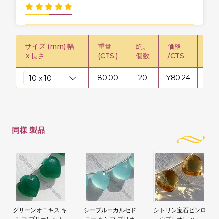
サイズ (mm) 幅
重量
約。
価格
価格
x
長さ
(CTS.)
個数
/CTS
80.00
20
¥
80.24
¥
64
同様
製品
グリーンオニキス キ
シーブルーカルセド
シトリン宝石ビンロ
ンマ ブリオレット
ニー キンマ ブリオ
ウブリオレット