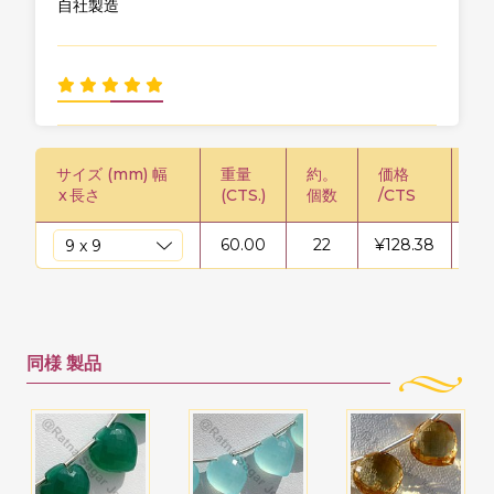
自社製造
サイズ (mm) 幅
重量
約。
価格
価格
x
長さ
(CTS.)
個数
/CTS
60.00
22
¥
128.38
¥
7
同様
製品