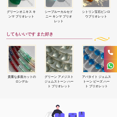
グリーンオニキス キ
シーブルーカルセド
シトリン宝石ビンロ
ンマ ブリオレット
ニー キンマ ブリオ
ウブリオレット
レット
してもいいです
また好き
貴重な多面カットの
グリーン アメジスト
アパタイト ジェムス
ロンデル
ジェムストーン ハー
トーン ビーズ ハー
ト ブリオレット
ト ブリオレット