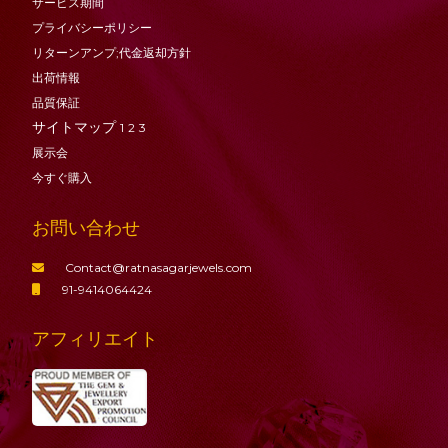
サービス期間
プライバシーポリシー
リターンアンプ;代金返却方針
出荷情報
品質保証
サイトマップ
1
2
3
展示会
今すぐ購入
お問い合わせ
Contact@ratnasagarjewels.com
91-9414064424
アフィリエイト