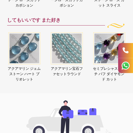
カボション
ボション
ット スライス
してもいいです
また好き
アクアマリン ジェム
アクアマリン宝石フ
セミプレシャス マル
ストーン ハート ブ
ァセットラウンド
チ パフ ダイヤモン
リオレット
ド カット