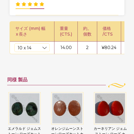
サイズ (mm) 幅
重量
約。
価格
価格
x
長さ
(CTS.)
個数
/CTS
鎖
14.00
2
¥
80.24
¥
11
同様
製品
エメラルド ジェムス
オレンジムーンスト
カーネリアン ジェム
トーン ローズカット
ーンローズカットカ
ストーン ローズ カ