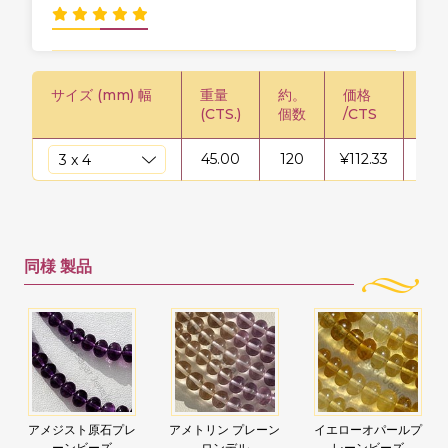
サイズ (mm) 幅
重量
約。
価格
価格
(CTS.)
個数
/CTS
45.00
120
¥
112.33
¥
50
同様
製品
アメジスト原石プレ
アメトリン プレーン
イエローオパールプ
ーンビーズ
ロンデル
レーンビーズ