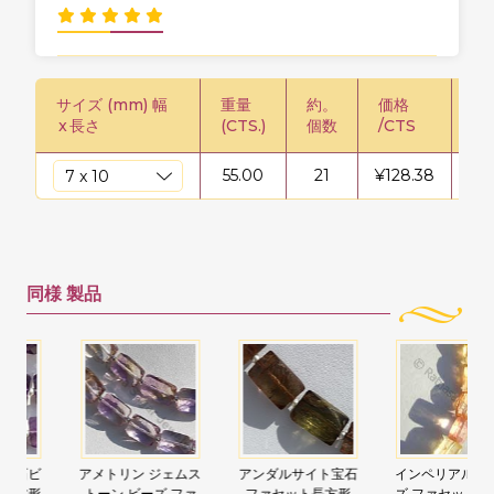
サイズ (mm) 幅
重量
約。
価格
価格
x
長さ
(CTS.)
個数
/CTS
55.00
21
¥
128.38
¥
7
同様
製品
アメトリン ジェムス
アンダルサイト宝石
インペリアル トパー
トーン ビーズ ファ
ファセット長方形
ズ ファセット長方形