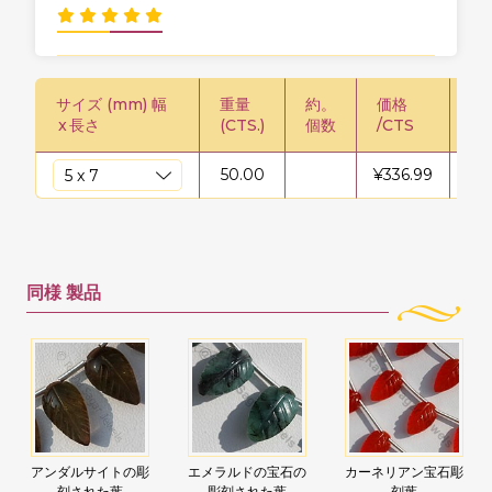
サイズ (mm) 幅
重量
約。
価格
価格
x
長さ
(CTS.)
個数
/CTS
50.00
¥
336.99
¥
1
同様
製品
アンダルサイトの彫
エメラルドの宝石の
カーネリアン宝石彫
刻された葉
彫刻された葉
刻葉