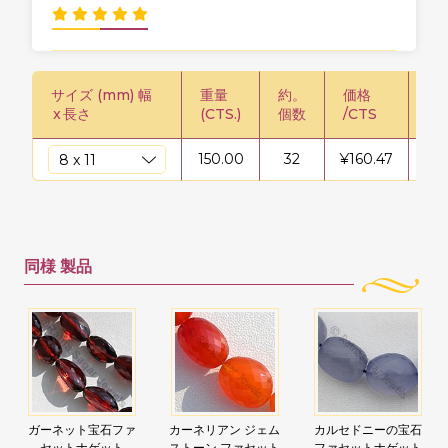
サイズ (mm) 幅
重量
約。
価格
価格
x
長さ
(CTS.)
個数
/CTS
150.00
32
¥
160.47
¥
2
同様
製品
ガーネット宝石ファ
カーネリアン ジェム
カルセドニーの宝石
セットナゲット
ストーン ファセット
ファセットナゲット