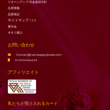
リターンアンプ;代金返却方針
出荷情報
品質保証
サイトマップ
1
2
3
展示会
今すぐ購入
お問い合わせ
Contact@ratnasagarjewels.com
91-9414064424
アフィリエイト
私たちが受け入れるカード