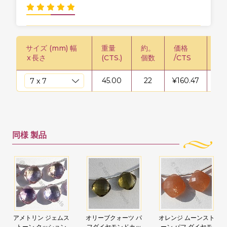
サイズ (mm) 幅
重量
約。
価格
価格
x
長さ
(CTS.)
個数
/CTS
45.00
22
¥
160.47
¥
72
同様
製品
アメトリン ジェムス
オリーブクォーツ パ
オレンジ ムーンスト
トーン クッション
フダイヤモンドカッ
ーン パフ ダイヤモ