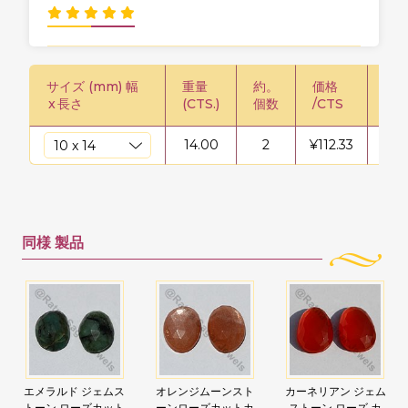
サイズ (mm) 幅
重量
約。
価格
価格
x
長さ
(CTS.)
個数
/CTS
鎖
14.00
2
¥
112.33
¥
15
同様
製品
エメラルド ジェムス
オレンジムーンスト
カーネリアン ジェム
トーン ローズカット
ーンローズカットカ
ストーン ローズ カ