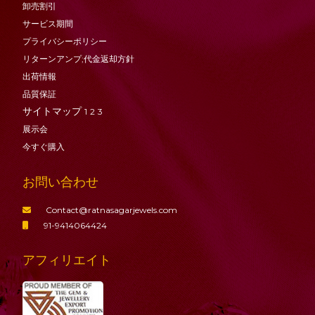
卸売割引
サービス期間
プライバシーポリシー
リターンアンプ;代金返却方針
出荷情報
品質保証
サイトマップ
1
2
3
展示会
今すぐ購入
お問い合わせ
Contact@ratnasagarjewels.com
91-9414064424
アフィリエイト