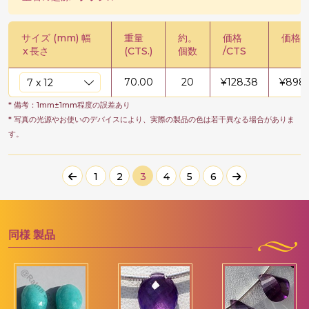
サイズ (mm) 幅
重量
約。
価格
価格 /
x
長さ
(CTS.)
個数
/CTS
70.00
20
¥
128.38
¥
8986
* 備考：1mm±1mm程度の誤差あり
* 写真の光源やお使いのデバイスにより、実際の製品の色は若干異なる場合がありま
す。
1
2
3
4
5
6
同様
製品