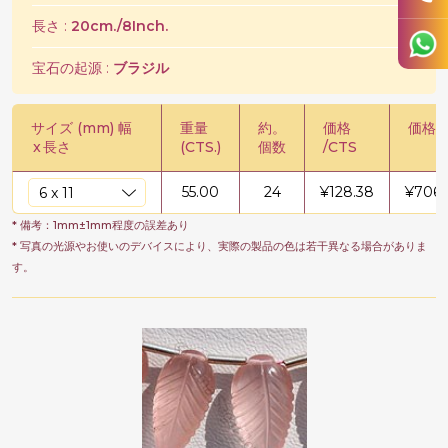
長さ :
20cm./8Inch.
宝石の起源 :
ブラジル
サイズ (mm) 幅
重量
約。
価格
価格 /
x
長さ
(CTS.)
個数
/CTS
55.00
24
¥
128.38
¥
7060
* 備考：1mm±1mm程度の誤差あり
* 写真の光源やお使いのデバイスにより、実際の製品の色は若干異なる場合がありま
す。