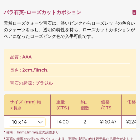
バラ石英-ローズカットカボション
天然ローズクォーツ宝石は、淡いピンクからローズレッドの色合い
のクォーツを示し、透明の特性を持ち、ローズカットカボションが
ペアになったローズピンク色で入手可能です。
品質 :
AAA
長さ :
2cm./1Inch.
宝石の起源 :
ブラジル
サイズ (mm) 幅
重量
約。
価格
価格 /
x
長さ
(CTS.)
個数
/CTS
14.00
2
¥
160.47
¥
2246
* 備考：1mm±1mm程度の誤差あり
* 写真の光源やお使いのデバイスにより、実際の製品の色は若干異なる場合がありま