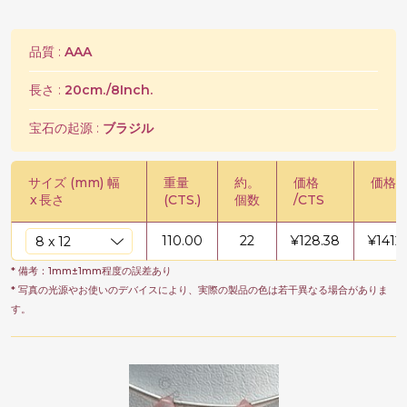
品質 :
AAA
長さ :
20cm./8Inch.
宝石の起源 :
ブラジル
サイズ (mm) 幅
重量
約。
価格
価格 /
x
長さ
(CTS.)
個数
/CTS
110.00
22
¥
128.38
¥
14121
* 備考：1mm±1mm程度の誤差あり
* 写真の光源やお使いのデバイスにより、実際の製品の色は若干異なる場合がありま
す。