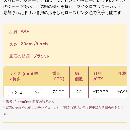
天然ローズクォーツ宝石は、淡いピンクからローズレッドの色合い
のクォーツを示し、透明の特性を持ち、マイクロフラワーカット、
彫刻されたドリル巻貝の形をしたローズピンク色で入手可能です。
品質 :
AAA
長さ :
20cm./8Inch.
宝石の起源 :
ブラジル
サイズ (mm) 幅
重量
約。
価格
価格 /
x
長さ
(CTS.)
個数
/CTS
70.00
20
¥
128.38
¥
8986
* 備考：1mm±1mm程度の誤差あり
* 写真の光源やお使いのデバイスにより、実際の製品の色は若干異なる場合がありま
す。