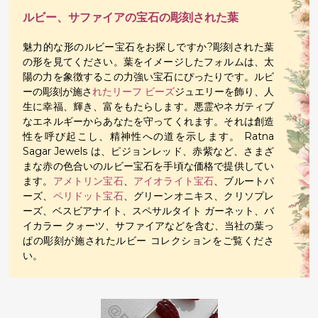
ルビー、サファイアの宝石の彫刻された葉
魅力的な形のルビー宝石をお探しですか?彫刻された葉
の形を見てください。葉をイメージしたフォルムは、太
陽の力を象徴するこの力強い宝石にぴったりです。ルビ
ーの彫刻が施さ
れたリーフ ビーズ
ジュエリーを飾り、人
生に幸福、輝き、富をもたらします。悪霊やネガティブ
なエネルギーからあなたを守ってくれます。それは創造
性を呼び起こし、精神性への道を示します。 Ratna
Sagar Jewels は、ピジョンレッド、赤紫など、さまざ
まな赤の色合いのルビー宝石を手頃な価格で提供してい
ます。
アメトリン宝石
、
アイオライト宝石
、ブルートパ
ーズ、
ペリドット宝石
、グリーンオニキス、クリソプレ
ーズ、ベスビアナイト、スペサルタイト ガーネット、バ
イカラー クォーツ、サファイアなどを含む、当社の葉っ
ぱの彫刻が施されたルビー コレクションをご覧くださ
い。