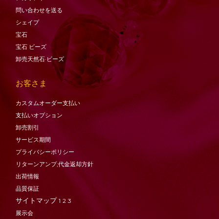
問い合わせを送る
シェイプ
宝石
宝石
ビーズ
卸売天然石·ビーズ
お客さま
カスタムオーダー支払い
支払いオプション
卸売割引
サービス期間
プライバシーポリシー
リターンアンプ;代金返却方針
出荷情報
品質保証
サイトマップ
1
2
3
展示会