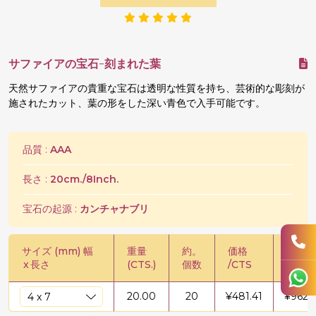
サファイアの宝石-刻まれた葉
天然サファイアの貴重な宝石は透明な性質を持ち、芸術的な彫刻が
施されたカット、葉の形をした深い青色で入手可能です。
品質 :
AAA
長さ :
20cm./8Inch.
宝石の起源 :
カンチャナブリ
サイズ (mm) 幅
重量
約。
価格
価格 /
x
長さ
(CTS.)
個数
/CTS
20.00
20
¥
481.41
¥
9628