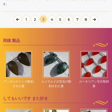
す。
1
2
3
4
5
6
7
8
同様
製品
アンダルサイトの彫刻
エメラルドの宝石の彫
カーネリアン宝石彫刻
された葉
刻された葉
葉
してもいいです
また好き