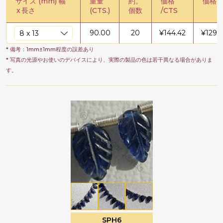
サイズ (mm) 幅
重量
約。
価格
価格 /
x
長さ
(CTS.)
個数
/CTS
90.00
20
¥
144.42
¥
1299
* 備考：1mm±1mm程度の誤差あり
* 写真の光源やお使いのデバイスにより、実際の製品の色は若干異なる場合がありま
す。
SPH6