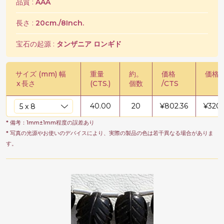
品質 :
AAA
長さ :
20cm./8Inch.
宝石の起源 :
タンザニア ロンギド
サイズ (mm) 幅
重量
約。
価格
価格 /
x
長さ
(CTS.)
個数
/CTS
40.00
20
¥
802.36
¥
320
* 備考：1mm±1mm程度の誤差あり
* 写真の光源やお使いのデバイスにより、実際の製品の色は若干異なる場合がありま
す。