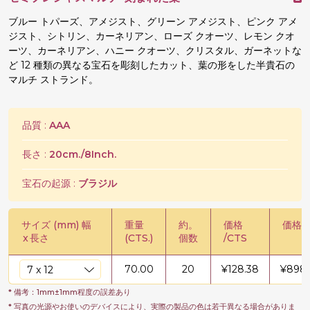
ブルー トパーズ、アメジスト、グリーン アメジスト、ピンク アメ
ジスト、シトリン、カーネリアン、ローズ クオーツ、レモン クオ
ーツ、カーネリアン、ハニー クオーツ、クリスタル、ガーネットな
ど 12 種類の異なる宝石を彫刻したカット、葉の形をした半貴石の
マルチ ストランド。
品質 :
AAA
長さ :
20cm./8Inch.
宝石の起源 :
ブラジル
サイズ (mm) 幅
重量
約。
価格
価格 /
x
長さ
(CTS.)
個数
/CTS
70.00
20
¥
128.38
¥
8986
* 備考：1mm±1mm程度の誤差あり
* 写真の光源やお使いのデバイスにより、実際の製品の色は若干異なる場合がありま