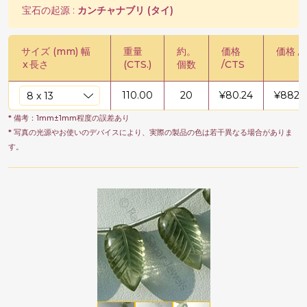
宝石の起源 :
カンチャナブリ (タイ)
サイズ (mm) 幅
重量
約。
価格
価格 /
x
長さ
(CTS.)
個数
/CTS
110.00
20
¥
80.24
¥
8825.
* 備考：1mm±1mm程度の誤差あり
* 写真の光源やお使いのデバイスにより、実際の製品の色は若干異なる場合がありま
す。