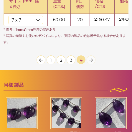
サイズ (mm) 幅
重量
約。
価格
価格 /
x
長さ
(CTS.)
個数
/CTS
60.00
20
¥
160.47
¥
9628
* 備考：1mm±1mm程度の誤差あり
* 写真の光源やお使いのデバイスにより、実際の製品の色は若干異なる場合がありま
す。
1
2
3
4
同様
製品