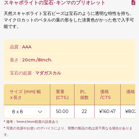
スキャポライトの宝石-キンマのブリオレット
天然スキャポライト宝石ビーズは宝石のように透明な特性を持ち、
マイクロカットのベタルの葉の形をした淡黄色がかった色で入手可
能です。
品質 :
AAA
長さ :
20cm./8Inch.
宝石の起源 :
マダガスカル
サイズ (mm) 幅
重量
約。
価格
価格 /
x
長さ
(CTS.)
個数
/CTS
50.00
22
¥
160.47
¥
8023
* 備考：1mm±1mm程度の誤差あり
* 写真の光源やお使いのデバイスにより、実際の製品の色は若干異なる場合がありま
す。