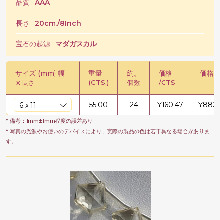
品質 :
AAA
長さ :
20cm./8Inch.
宝石の起源 :
マダガスカル
サイズ (mm) 幅
重量
約。
価格
価格 /
x
長さ
(CTS.)
個数
/CTS
55.00
24
¥
160.47
¥
8825
* 備考：1mm±1mm程度の誤差あり
* 写真の光源やお使いのデバイスにより、実際の製品の色は若干異なる場合がありま
す。