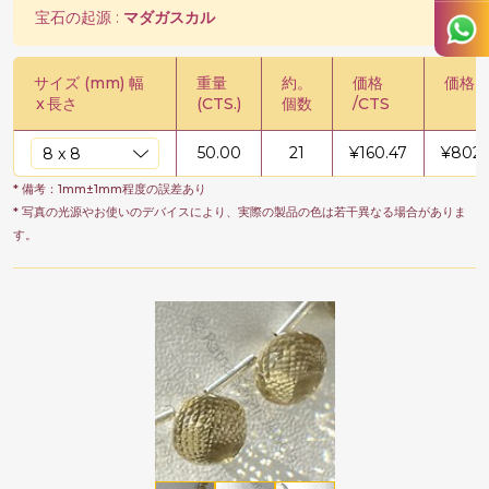
宝石の起源 :
マダガスカル
サイズ (mm) 幅
重量
約。
価格
価格 /
x
長さ
(CTS.)
個数
/CTS
50.00
21
¥
160.47
¥
8023
* 備考：1mm±1mm程度の誤差あり
* 写真の光源やお使いのデバイスにより、実際の製品の色は若干異なる場合がありま
す。