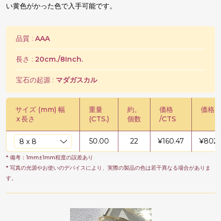
い黄色がかった色で入手可能です。
品質 :
AAA
長さ :
20cm./8Inch.
宝石の起源 :
マダガスカル
サイズ (mm) 幅
重量
約。
価格
価格 /
x
長さ
(CTS.)
個数
/CTS
50.00
22
¥
160.47
¥
8023
* 備考：1mm±1mm程度の誤差あり
* 写真の光源やお使いのデバイスにより、実際の製品の色は若干異なる場合がありま
す。