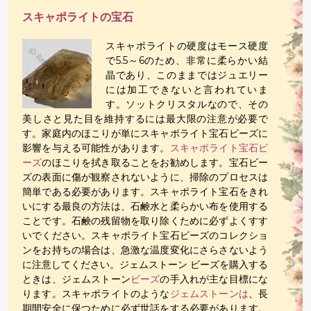
スキャポライトの宝石
スキャポライトの硬度はモース硬度
で5.5～6のため、非常に柔らかい結
晶であり、このままではジュエリー
には加工できないと言われていま
す。ソットクリスタルなので、その
美しさと見た目を維持するには最大限の注意が必要で
す。家庭内のほこりが単にスキャポライト宝石ビーズに
影響を与える可能性があります。
スキャポライト宝石ビ
ーズ
のほこりを拭き取ることをお勧めします。宝石ビー
ズの表面に傷が観察されないように、掃除のプロセスは
簡単である必要があります。スキャポライト宝石をきれ
いにする最良の方法は、石鹸水と柔らかい布を使用する
ことです。石鹸の残留物を取り除くために必ずよくすす
いでください。スキャポライト宝石ビーズのコレクショ
ンをお持ちの場合は、急激な温度変化にさらさないよう
に注意してください。ジェムストーン ビーズを購入する
ときは、ジェムストーン
ビーズ
の手入れが主な目標にな
ります。スキャポライトのような
ジェムストーンは
、長
期間安全に保つために必ず世話をする必要があります。