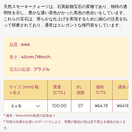
天然スモーキークォーツは、石英鉱物宝石の変種であり、独特の透
明性を示し、豊かな濃い茶色がかった黒色の色合いをしています。
これらの宝石は、滑らかな仕上げを実現するために細心の注意を払
って研磨されており、通常はエレガントな楕円形をしています。
品質 :
AAA
長さ :
40cm./16Inch.
宝石の起源 :
ブラジル
サイズ (mm) 幅
重量
約。
価格
価格 / 
x
長さ
(CTS.)
個数
/CTS
100.00
57
¥
64.19
¥
6418.
* 備考：1mm±1mm程度の誤差あり
* 写真の光源やお使いのデバイスにより、実際の製品の色は若干異なる場合がありま
す。