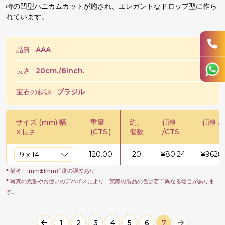
特の凹型ハニカムカットが施され、エレガントなドロップ型に作ら
れています。
品質 :
AAA
長さ :
20cm./8Inch.
宝石の起源 :
ブラジル
サイズ (mm) 幅
重量
約。
価格
価格 /
x
長さ
(CTS.)
個数
/CTS
120.00
20
¥
80.24
¥
9628.
* 備考：1mm±1mm程度の誤差あり
* 写真の光源やお使いのデバイスにより、実際の製品の色は若干異なる場合がありま
す。
1
2
3
4
5
6
7