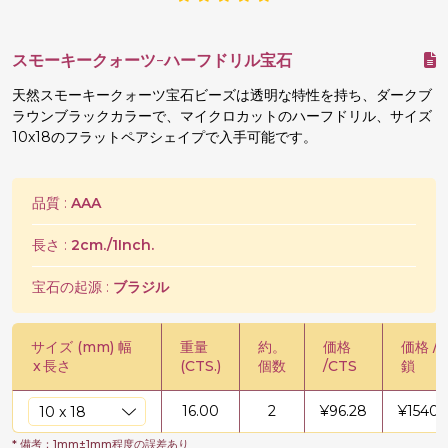
スモーキークォーツ-ハーフドリル宝石
天然スモーキークォーツ宝石ビーズは透明な特性を持ち、ダークブ
ラウンブラックカラーで、マイクロカットのハーフドリル、サイズ
10x18のフラットペアシェイプで入手可能です。
品質 :
AAA
長さ :
2cm./1Inch.
宝石の起源 :
ブラジル
サイズ (mm) 幅
重量
約。
価格
価格 /
x
長さ
(CTS.)
個数
/CTS
鎖
16.00
2
¥
96.28
¥
1540.
* 備考：1mm±1mm程度の誤差あり