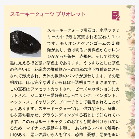
スモーキークォーツ ブリオレット
スモーキークォーツ宝石は、水晶ファミ
リーの中で最も賞賛される宝石の 1 つ
です。モリオンとケアンゴームの 2 種
類があり、色は明るい黄褐色からオレン
ジがかった茶色、赤褐色、そして壮大な
黒に見えるほど濃い茶色まであります。うっすらとした茶色
の色合いは、花崗岩の堆積物からの自然の地下放射線にさら
されて形成され、天体の振動のパンチが加わります。その透
明度は、ほぼ完全な透明からほぼ不透明までさまざまです。
この宝石はファセットカットされ、ビーズやカボションにカ
ットされ、ジュエリー愛好家によってリング、ペンダント、
ネックレス、イヤリング、ブローチとして着用されることが
よくあります。スモーキークォーツは、強力な浄化、解毒、
心を落ち着かせ、グラウンディングする石として知られてい
ます。この石はルートチャクラのお守りと関連付けられてい
るため、マイナスの振動を中和し、あらゆるレベルで解毒作
用があり、悪い強調から人を守り、恐怖、憂鬱、悪夢を追い