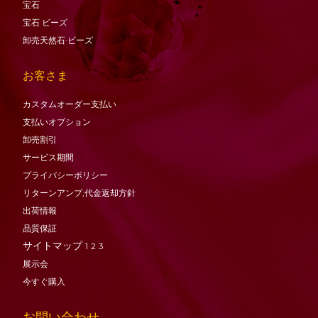
宝石
宝石
ビーズ
卸売天然石·ビーズ
お客さま
カスタムオーダー支払い
支払いオプション
卸売割引
サービス期間
プライバシーポリシー
リターンアンプ;代金返却方針
出荷情報
品質保証
サイトマップ
1
2
3
展示会
今すぐ購入
お問い合わせ