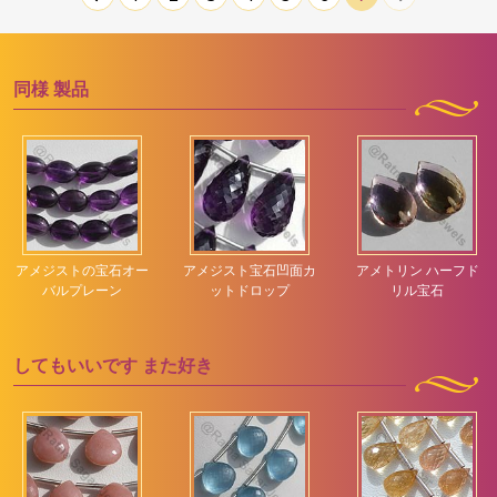
同様
製品
アメジストの宝石オー
アメジスト宝石凹面カ
アメトリン ハーフド
バルプレーン
ットドロップ
リル宝石
してもいいです
また好き