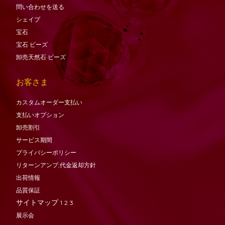
問い合わせを送る
シェイプ
宝石
宝石
ビーズ
卸売天然石·ビーズ
お客さま
カスタムオーダー支払い
支払いオプション
卸売割引
サービス期間
プライバシーポリシー
リターンアンプ;代金返却方針
出荷情報
品質保証
サイトマップ
1
2
3
展示会