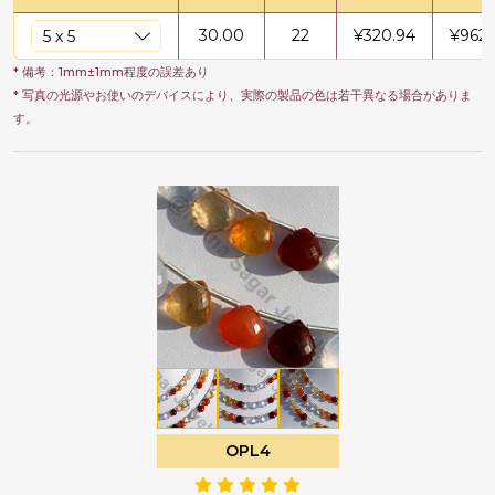
30.00
22
¥
320.94
¥
9628
* 備考：1mm±1mm程度の誤差あり
* 写真の光源やお使いのデバイスにより、実際の製品の色は若干異なる場合がありま
す。
OPL4