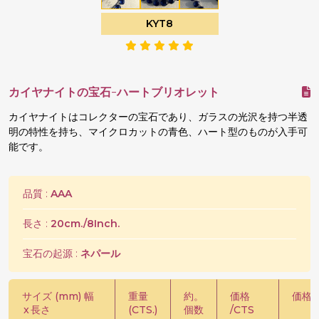
KYT8
カイヤナイトの宝石-ハートブリオレット
カイヤナイトはコレクターの宝石であり、ガラスの光沢を持つ半透
明の特性を持ち、マイクロカットの青色、ハート型のものが入手可
能です。
品質 :
AAA
長さ :
20cm./8Inch.
宝石の起源 :
ネパール
サイズ (mm) 幅
重量
約。
価格
価格 /
x
長さ
(CTS.)
個数
/CTS