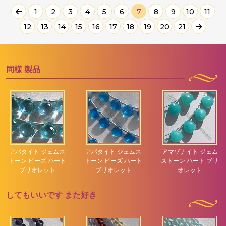
1
2
3
4
5
6
7
8
9
10
11
12
13
14
15
16
17
18
19
20
21
同様
製品
アパタイト ジェムス
アパタイト ジェムス
アマゾナイト ジェム
トーン ビーズ ハート
トーン ビーズ ハート
ストーン ハート ブリ
ブリオレット
ブリオレット
オレット
してもいいです
また好き