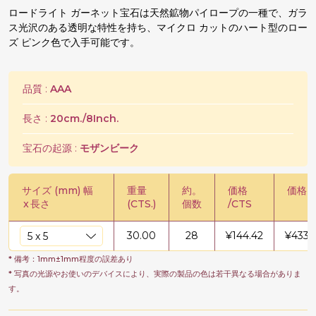
ロードライト ガーネット宝石は天然鉱物パイロープの一種で、ガラ
ス光沢のある透明な特性を持ち、マイクロ カットのハート型のロー
ズ ピンク色で入手可能です。
品質 :
AAA
長さ :
20cm./8Inch.
宝石の起源 :
モザンビーク
サイズ (mm) 幅
重量
約。
価格
価格 /
x
長さ
(CTS.)
個数
/CTS
30.00
28
¥
144.42
¥
4332
* 備考：1mm±1mm程度の誤差あり
* 写真の光源やお使いのデバイスにより、実際の製品の色は若干異なる場合がありま
す。