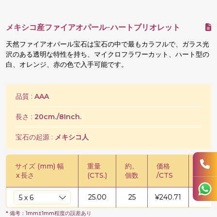
メキシコ産ファイアオパール-ハートブリオレット
天然ファイアオパール宝石は宝石の中で最もカラフルで、ガラス光
沢のある透明な特性を持ち、マイクロフラワーカット、ハート型の
白、オレンジ、赤の色で入手可能です。
品質 :
AAA
長さ :
20cm./8Inch.
宝石の起源 :
メキシコ人
サイズ (mm) 幅
重量
約。
価格
価格 /
x
長さ
(CTS.)
個数
/CTS
鎖
25.00
25
¥
240.71
¥
6017
* 備考：1mm±1mm程度の誤差あり