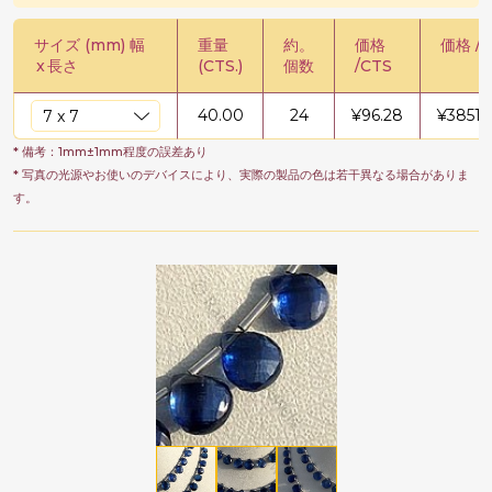
サイズ (mm) 幅
重量
約。
価格
価格 / 
x
長さ
(CTS.)
個数
/CTS
40.00
24
¥
96.28
¥
3851.
* 備考：1mm±1mm程度の誤差あり
* 写真の光源やお使いのデバイスにより、実際の製品の色は若干異なる場合がありま
す。