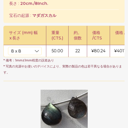
長さ :
20cm./8Inch.
宝石の起源 :
マダガスカル
サイズ (mm) 幅
重量
約。
価格
価格 /
x
長さ
(CTS.)
個数
/CTS
50.00
22
¥
80.24
¥
4011.
* 備考：1mm±1mm程度の誤差あり
* 写真の光源やお使いのデバイスにより、実際の製品の色は若干異なる場合がありま
す。