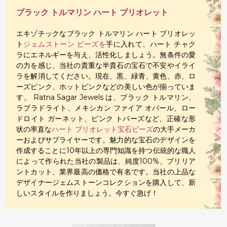
ブラック トルマリン ハート ブリオレット
エキゾチックなブラック トルマリン ハート ブリオレッ
ト
ジェムストーン ビーズを
手に入れて、ハート チャク
ラにエネルギーを与え、活性化しましょう。無条件の愛
の力を感じ、当社の貴重な半貴石の宝石で不安やイライ
ラを解消してください。現在、黒、緑青、黄色、赤、ロ
ーズピンク、ホットピンクなどの美しい色が揃っていま
す。 Ratna Sagar Jewels は、ブラック トルマリン、
ラブラドライト、メキシカン ファイア オパール、ロー
ドロイト ガーネット、ピンク トパーズなど、正確な形
状の率直な
ハート ブリオレット宝石ビーズ
の大手メーカ
ーおよびサプライヤーです。魅力的な宝石のデザインを
作成することに10年以上の専門知識を持つ伝統的な職人
によって作られた当社の製品は、純度100%、ブリリア
ントカット、業界最高の価格で有名です。当社の上品な
デザイナージェムストーンコレクションを購入して、新
しいスタイルを作りましょう。今すぐ急げ！