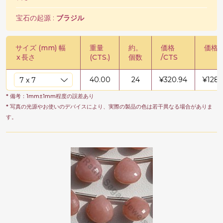
宝石の起源 :
ブラジル
サイズ (mm) 幅
重量
約。
価格
価格 /
x
長さ
(CTS.)
個数
/CTS
40.00
24
¥
320.94
¥
1283
* 備考：1mm±1mm程度の誤差あり
* 写真の光源やお使いのデバイスにより、実際の製品の色は若干異なる場合がありま
す。