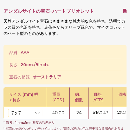
アンダルサイトの宝石-ハートブリオレット
天然アンダルサイト宝石はさまざまな魅力的な色を持ち、透明でガ
ラス質の光沢を持ち、赤茶色からオリーブ緑色で、マイクロカット
のハート型のものがあります。
品質 :
AAA
長さ :
20cm./8Inch.
宝石の起源 :
オーストラリア
サイズ (mm) 幅
重量
約。
価格
価格 /
x
長さ
(CTS.)
個数
/CTS
40.00
24
¥
160.47
¥
6418
* 備考：1mm±1mm程度の誤差あり
* 写真の光源やお使いのデバイスにより、実際の製品の色は若干異なる場合がありま