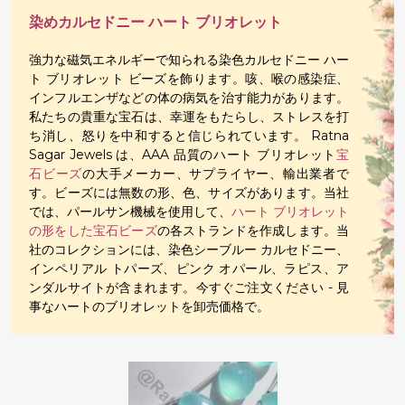
染めカルセドニー ハート ブリオレット
強力な磁気エネルギーで知られる染色カルセドニー ハー
ト ブリオレット ビーズを飾ります。咳、喉の感染症、
インフルエンザなどの体の病気を治す能力があります。
私たちの貴重な宝石は、幸運をもたらし、ストレスを打
ち消し、怒りを中和すると信じられています。 Ratna
Sagar Jewels は、AAA 品質のハート ブリオレット
宝
石ビーズ
の大手メーカー、サプライヤー、輸出業者で
す。ビーズには無数の形、色、サイズがあります。当社
では、パールサン機械を使用して、
ハート ブリオレット
の形をした宝石ビーズ
の各ストランドを作成します。当
社のコレクションには、染色シーブルー カルセドニー、
インペリアル トパーズ、ピンク オパール、ラピス、ア
ンダルサイトが含まれます。今すぐご注文ください - 見
事なハートのブリオレットを卸売価格で。