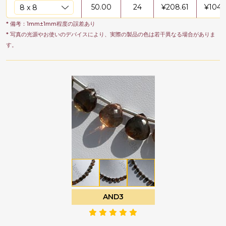
50.00
24
¥
208.61
¥
1043
* 備考：1mm±1mm程度の誤差あり
* 写真の光源やお使いのデバイスにより、実際の製品の色は若干異なる場合がありま
す。
AND3