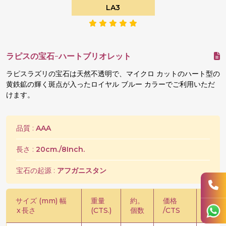
LA3
ラピスの宝石-ハートブリオレット
ラピスラズリの宝石は天然不透明で、マイクロ カットのハート型の
黄鉄鉱の輝く斑点が入ったロイヤル ブルー カラーでご利用いただ
けます。
品質 :
AAA
長さ :
20cm./8Inch.
宝石の起源 :
アフガニスタン
サイズ (mm) 幅
重量
約。
価格
価格 /
x
長さ
(CTS.)
個数
/CTS