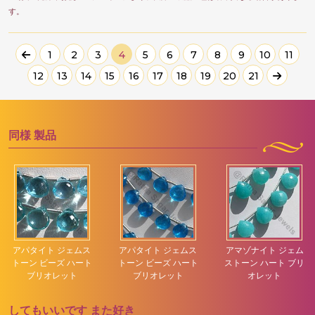
す。
1
2
3
4
5
6
7
8
9
10
11
12
13
14
15
16
17
18
19
20
21
同様
製品
アパタイト ジェムス
アパタイト ジェムス
アマゾナイト ジェム
トーン ビーズ ハート
トーン ビーズ ハート
ストーン ハート ブリ
ブリオレット
ブリオレット
オレット
してもいいです
また好き