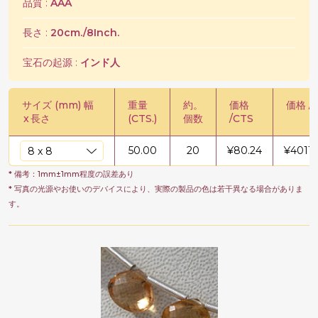
品質 :
AAA
長さ :
20cm./8Inch.
宝石の起源 :
インド人
サイズ (mm) 幅
重量
約。
価格
価格 /
x
長さ
(CTS.)
個数
/CTS
50.00
20
¥
80.24
¥
4011.
* 備考：1mm±1mm程度の誤差あり
* 写真の光源やお使いのデバイスにより、実際の製品の色は若干異なる場合がありま
す。