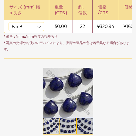
サイズ (mm) 幅
重量
約。
価格
価格 /
x
長さ
(CTS.)
個数
/CTS
50.00
22
¥
320.94
¥
1604
* 備考：1mm±1mm程度の誤差あり
* 写真の光源やお使いのデバイスにより、実際の製品の色は若干異なる場合がありま
す。