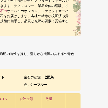
ンストップのオンライン プラットフォームで
できます。テクノロジー、業界全体の経験、才
宝石の
オーバルカボション、ファセットオーバ
宝石をお届けします。当社の精緻な校正済み貴
断技術に着手し、品質と光沢の要素に妥協する
透明の特性を持ち、滑らかな光沢のある海の青色、
ット
宝石の起源 :
七面鳥
色 :
シーブルー
/CTS
合計金額
数量