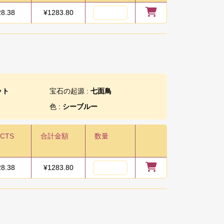
28.38
¥
1283.80
ット
宝石の起源 :
七面鳥
色 :
シーブルー
/CTS
合計金額
数量
28.38
¥
1283.80