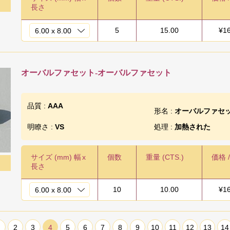
長さ
5
15.00
¥
1
オーバルファセット-オーバルファセット
品質 :
AAA
形名 :
オーバルファセ
明瞭さ :
VS
処理 :
加熱された
サイズ (mm) 幅
x
個数
重量 (CTS.)
価格 
長さ
10
10.00
¥
1
2
3
4
5
6
7
8
9
10
11
12
13
14