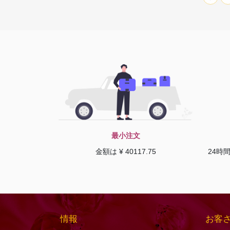
ソーダライトの宝石
ファセットナゲット
ソンゲア サファイア
ファセットラウンド
ターコイズ宝石
ファセットロンデル
タイガーアイ
ファンシーカット
ダイヤモンドビーズ
フラットペアーブリオ
レット
タンザナイトの宝石
フラットペアプレーン
ツァボライトの宝石
プレーンラウンド
トルマリンの宝石
プレーンロンデル
最小注文
ネイビーブルーカルセ
ドニー
ぽっちゃりスムースハ
金額は ¥ 40117.75
24時
ート
ネフライトの宝石
ぽっちゃりハートのブ
バイカラークォーツ
リオレット
ハニークォーツ
ポリゴンダイヤモンド
バラ石英
カット
情報
お客
ピーチムーンストーン
マーキスカット