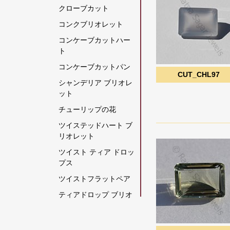
クローブカット
グリーンモスクォーツ
コンクブリオレット
クリスタルジェムスト
コンケーブカットハー
ーン
ト
クリソコラの原石
コンケーブカットパン
クリソプレーズ宝石
CUT_CHL97
シャンデリア ブリオレ
グレームーンストーン
ット
グロッシュラー ガーネ
チューリップの花
ット
ツイステッドハート ブ
クロム透輝石
リオレット
コーヒームーンストー
ツイスト ティア ドロッ
ン
プス
コーラル
ツイストフラットペア
ゴールデンムーンスト
ティアドロップ ブリオ
ーン
レット
ゴールデンルチルクォ
ティアドロップスプレ
ーツ