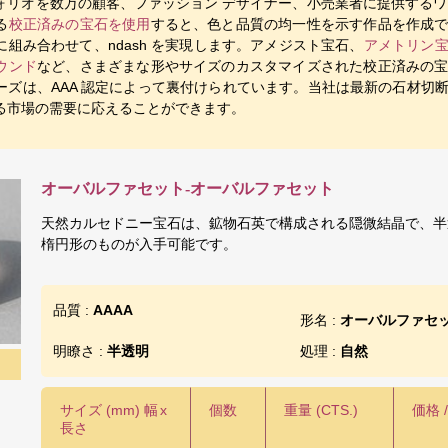
ォリオを数万の顧客、ファッション デザイナー、小売業者に提供するワ
る
校正済みの宝石を使用
すると、色と品質の均一性を示す作品を作成
組み合わせて、ndash を実現します。アメジスト宝石、
アメトリン
ウンド
など、さまざまな形やサイズのカスタマイズされた校正済みの
ーズは、AAA 認定によって裏付けられています。当社は最新の石材切
る市場の需要に応えることができます。
オーバルファセット-オーバルファセット
天然カルセドニー宝石は、鉱物石英で構成される隠微結晶で、半
楕円形のものが入手可能です。
品質 :
AAAA
形名 :
オーバルファセ
明瞭さ :
半透明
処理 :
自然
サイズ (mm) 幅
x
個数
重量 (CTS.)
価格 
長さ