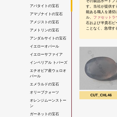
その製品ポートフ
アパタイトの宝石
す。当社が提供す
能ある職人を適切に
アマゾナイトの宝石
ル、
ファセットラ
アメジストの宝石
石および半貴石ビ
ことなく、急増す
アメトリンの宝石
アンダルサイトの宝石
イエローオパール
イエローサファイア
インペリアル トパーズ
エチオピア産ウェロオ
パール
エメラルドの宝石
オリーブクォーツ
CUT_CHL46
オレンジムーンストー
ン
ガーネットの宝石