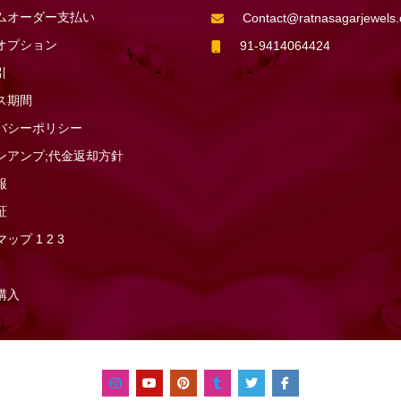
ムオーダー支払い
Contact@ratnasagarjewels
オプション
91-9414064424
引
ス期間
バシーポリシー
ンアンプ;代金返却方針
報
証
マップ
1
2
3
購入