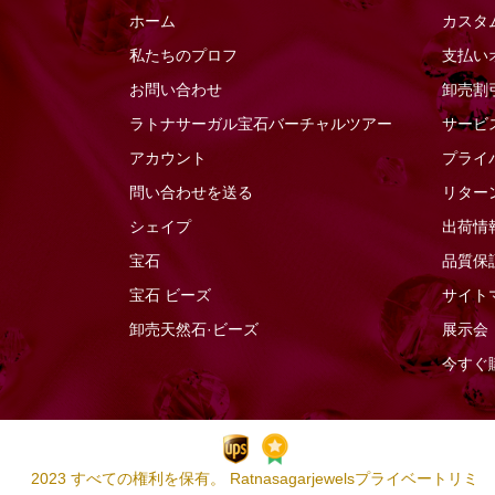
ホーム
カスタ
ビールクォーツ
ムーンフラワーカット
私たちのプロフ
支払い
ピンクアメジスト
ローズカットカボショ
お問い合わせ
卸売割
ン
ピンクオパール
ラトナサーガル宝石バーチャ​​ルツアー
サービ
五角形の形状
ピンクカルセドニー
アカウント
プライ
凹面カットドロップ
ピンクサファイア
問い合わせを送る
リター
刻まれたハート
ピンクスピネル
シェイプ
出荷情
刻まれた葉
ピンクトパーズ
宝石
品質保
多面的な長方形
ピンクトルマリン
宝石
ビーズ
サイト
彫刻されたカボチャ
ピンクムーンストーン
卸売天然石·ビーズ
展示会
彫刻されたナゲット
ブラウンジルコン
今すぐ
彫刻された平らな梨
ブラックスピネル
ブラックトルマリン
ブラックムーンストー
ン
2023 すべての権利を保有。 Ratnasagarjewelsプライベートリミ