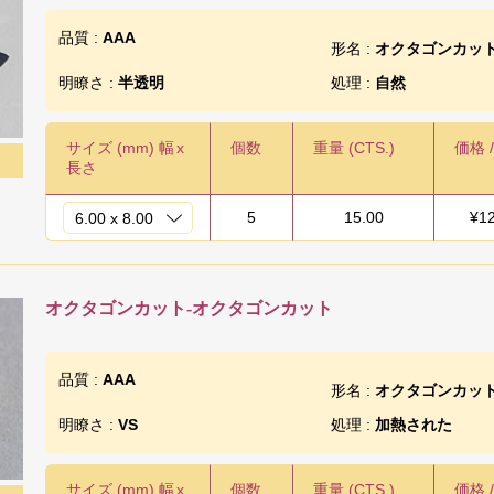
品質 :
AAA
形名 :
オクタゴンカッ
明瞭さ :
半透明
処理 :
自然
サイズ (mm) 幅
x
個数
重量 (CTS.)
価格 
長さ
5
15.00
¥
1
オクタゴンカット-オクタゴンカット
品質 :
AAA
形名 :
オクタゴンカッ
明瞭さ :
VS
処理 :
加熱された
サイズ (mm) 幅
x
個数
重量 (CTS.)
価格 