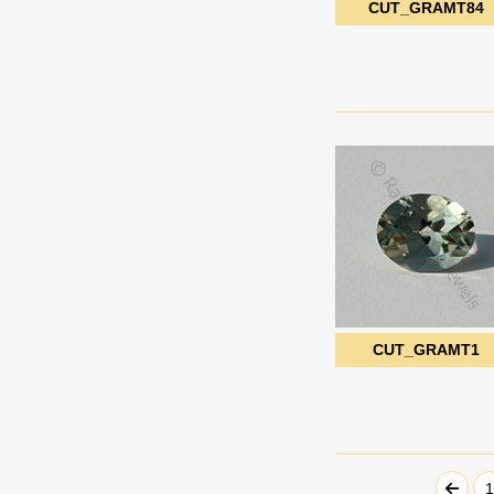
ーン
CUT_GRAMT84
コニャッククォーツ
デュードロップブリオ
サファイアの宝石
レット
サン ストーン オレゴン
トリリアントカット
サンストーンの宝石
ドルキ ブリオレット
シーブルーカルセドニ
ハートブリオレット
ー
ハートプレーン
シトリンの宝石
ハーフドリル宝石
シャンパン シトリン
ハーフムーンカット
シリマナイトの宝石
パフダイヤモンドカッ
スキャポライトの宝石
ト
CUT_GRAMT1
ストロベリークォーツ
パンカット
スペサルタイト ガーネ
ファセットキューブ
ット
ファセットコイン
スモーキークォーツ
ファセットチェスナッ
セミプレシャスマルチ
ト
1