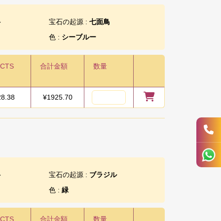
ト
宝石の起源 :
七面鳥
色 :
シーブルー
/CTS
合計金額
数量
28.38
¥
1925.70
ト
宝石の起源 :
ブラジル
色 :
緑
/CTS
合計金額
数量