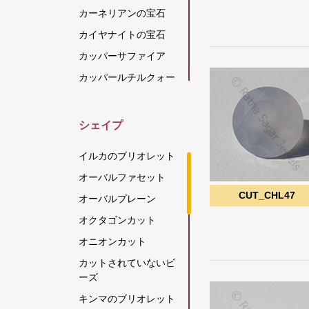
カーネリアンの宝石
カイヤナイトの宝石
カッパーサファイア
カッパールチルクォー
ツ
カラーチェンジガーネ
シェイプ
ット
カルセドニーの宝石
イルカのブリオレット
キャッツアイ スキャポ
オーバルファセット
ライト
CUT_CHL47
オーバルプレーン
グリーンアパタイト
オクタゴンカット
グリーンアメジスト
オニオンカット
グリーンオニキス
カットされていないビ
グリーンカイヤナイト
ーズ
グリーンストロベリー
キンマのブリオレット
クォーツ