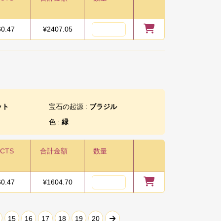
60.47
¥
2407.05
ット
宝石の起源 :
ブラジル
色 :
緑
/CTS
合計金額
数量
60.47
¥
1604.70
15
16
17
18
19
20