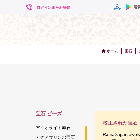
通
ログインまたわ登録
ホーム
宝石
宝石
ビーズ
校正された宝石
アイオライト原石
RatnaSaga
アクアマリンの宝石