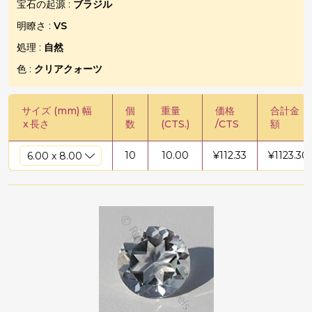
宝石の起源 :
ブラジル
明瞭さ :
VS
処理 :
自然
色 :
クリアクォーツ
サイズ (mm) 幅
個
重量
価格
合計金
x
長さ
数
(CTS.)
/CTS
額
10
10.00
¥
112.33
¥
1123.30