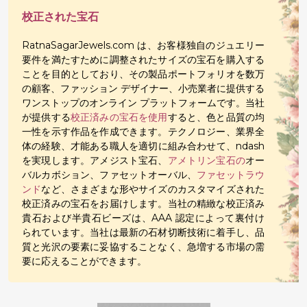
校正された宝石
RatnaSagarJewels.com は、お客様独自のジュエリー
要件を満たすために調整されたサイズの宝石を購入する
ことを目的としており、その製品ポートフォリオを数万
の顧客、ファッション デザイナー、小売業者に提供する
ワンストップのオンライン プラットフォームです。当社
が提供する
校正済みの宝石を使用
すると、色と品質の均
一性を示す作品を作成できます。テクノロジー、業界全
体の経験、才能ある職人を適切に組み合わせて、ndash
を実現します。アメジスト宝石、
アメトリン
宝石の
オー
バルカボション、ファセットオーバル、
ファセットラウ
ンド
など、さまざまな形やサイズのカスタマイズされた
校正済みの宝石をお届けします。当社の精緻な校正済み
貴石および半貴石ビーズは、AAA 認定によって裏付け
られています。当社は最新の石材切断技術に着手し、品
質と光沢の要素に妥協することなく、急増する市場の需
要に応えることができます。