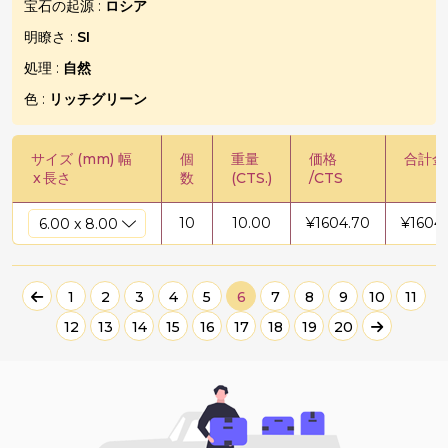
宝石の起源 :
ロシア
明瞭さ :
SI
処理 :
自然
色 :
リッチグリーン
サイズ (mm) 幅
個
重量
価格
合計金
x
長さ
数
(CTS.)
/CTS
10
10.00
¥
1604.70
¥
1604
1
2
3
4
5
6
7
8
9
10
11
12
13
14
15
16
17
18
19
20