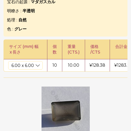
宝石の起源 :
マダガスカル
明瞭さ :
半透明
処理 :
自然
色 :
グレー
サイズ (mm) 幅
個
重量
価格
合計金
x
長さ
数
(CTS.)
/CTS
10
10.00
¥
128.38
¥
1283.8