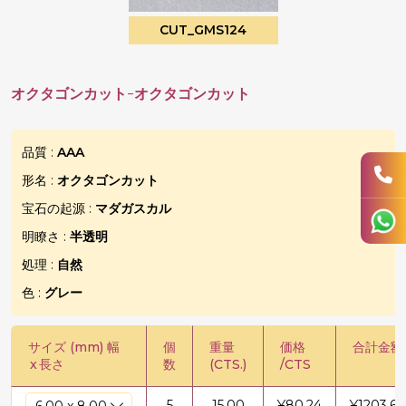
CUT_GMS124
オクタゴンカット-オクタゴンカット
品質 :
AAA
形名 :
オクタゴンカット
宝石の起源 :
マダガスカル
明瞭さ :
半透明
処理 :
自然
色 :
グレー
サイズ (mm) 幅
個
重量
価格
合計金額
x
長さ
数
(CTS.)
/CTS
5
15.00
¥
80.24
¥
1203.60