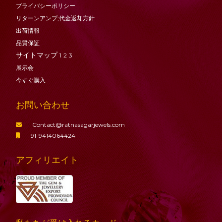
プライバシーポリシー
リターンアンプ;代金返却方針
出荷情報
品質保証
サイトマップ
1
2
3
展示会
今すぐ購入
お問い合わせ
Contact@ratnasagarjewels.com
91-9414064424
アフィリエイト