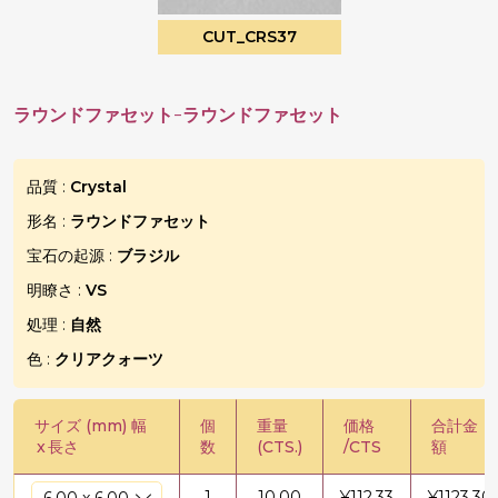
CUT_CRS37
ラウンドファセット-ラウンドファセット
品質 :
Crystal
形名 :
ラウンドファセット
宝石の起源 :
ブラジル
明瞭さ :
VS
処理 :
自然
色 :
クリアクォーツ
サイズ (mm) 幅
個
重量
価格
合計金
x
長さ
数
(CTS.)
/CTS
額
1
10.00
¥
112.33
¥
1123.30