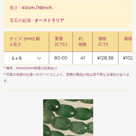
長さ :
40cm./16Inch.
宝石の起源 :
オーストラリア
サイズ (mm) 幅
重量
約。
価格
価格 /
x
長さ
(CTS.)
個数
/CTS
80.00
41
¥
128.38
¥
1027
* 備考：1mm±1mm程度の誤差あり
* 写真の光源やお使いのデバイスにより、実際の製品の色は若干異なる場合がありま
す。