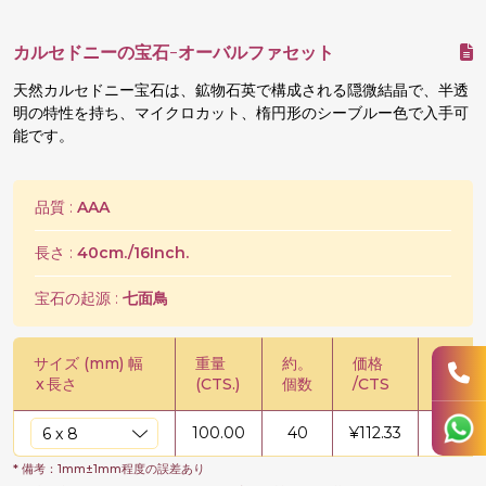
カルセドニーの宝石-オーバルファセット
天然カルセドニー宝石は、鉱物石英で構成される隠微結晶で、半透
明の特性を持ち、マイクロカット、楕円形のシーブルー色で入手可
能です。
品質 :
AAA
長さ :
40cm./16Inch.
宝石の起源 :
七面鳥
サイズ (mm) 幅
重量
約。
価格
価格 /
x
長さ
(CTS.)
個数
/CTS
100.00
40
¥
112.33
¥
11232
* 備考：1mm±1mm程度の誤差あり