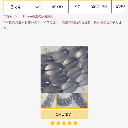
45.00
90
¥
641.88
¥
288
* 備考：1mm±1mm程度の誤差あり
* 写真の光源やお使いのデバイスにより、実際の製品の色は若干異なる場合がありま
す。
CHL1971