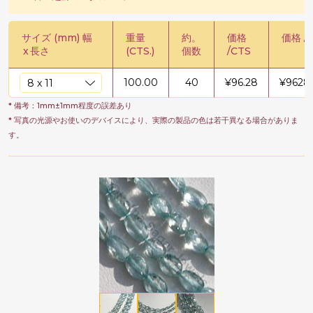
サイズ (mm) 幅
重量
約。
価格
価格 /
x
長さ
(CTS.)
個数
/CTS
100.00
40
¥
96.28
¥
9628.
* 備考：1mm±1mm程度の誤差あり
* 写真の光源やお使いのデバイスにより、実際の製品の色は若干異なる場合がありま
す。