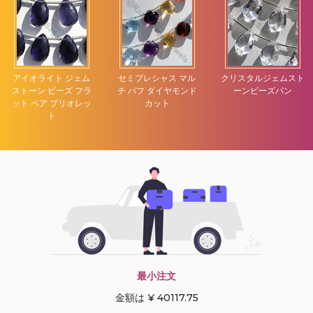
アイオライト ジェム
セミプレシャス マル
クリスタルジェムスト
ストーン ビーズ フラ
チ パフ ダイヤモンド
ーンビーズパン
ット ペア ブリオレッ
カット
ト
最小注文
金額は ¥ 40117.75