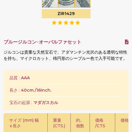
ZIR1429
ブルージルコン-オーバルファセット
ジルコンは貴重な天然宝石で、アダマンチン光沢のある透明な特性
を持ち、マイクロカット、楕円形のシーブルー色で入手可能です。
品質 :
AAA
長さ :
40cm./16Inch.
宝石の起源 :
マダガスカル
サイズ (mm) 幅
重量
約。
価格
価格 /
x
長さ
(CTS.)
個数
/CTS