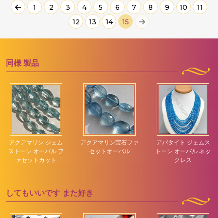
1
2
3
4
5
6
7
8
9
10
11
12
13
14
15
同様
製品
アクアマリン ジェム
アクアマリン宝石ファ
アパタイト ジェムス
ストーン オーバル フ
セットオーバル
トーン オーバル ネッ
ァセットカット
クレス
してもいいです
また好き