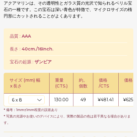
アクアマリンは、その透明性とガラス質の光沢で知られるベリル宝
石の一種です。この宝石は深い青色が特徴で、マイクロサイズの楕
円形にカットされることがよくあります。
品質 :
AAA
長さ :
40cm./16Inch.
宝石の起源 :
ザンビア
サイズ (mm) 幅
重量
約。
価格
価格 /
x
長さ
(CTS.)
個数
/CTS
130.00
49
¥
481.41
¥
6258
* 備考：1mm±1mm程度の誤差あり
* 写真の光源やお使いのデバイスにより、実際の製品の色は若干異なる場合がありま
す。