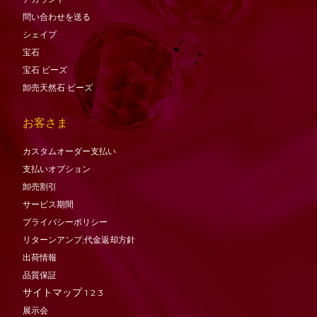
問い合わせを送る
シェイプ
宝石
宝石
ビーズ
卸売天然石·ビーズ
お客さま
カスタムオーダー支払い
支払いオプション
卸売割引
サービス期間
プライバシーポリシー
リターンアンプ;代金返却方針
出荷情報
品質保証
サイトマップ
1
2
3
展示会