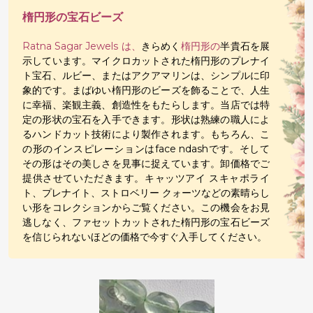
楕円形の宝石ビーズ
Ratna Sagar Jewels は、
きらめく
楕円形の
半貴石を展
示しています。マイクロカットされた楕円形のプレナイ
ト宝石、ルビー、またはアクアマリンは、シンプルに印
象的です。まばゆい楕円形のビーズを飾ることで、人生
に幸福、楽観主義、創造性をもたらします。当店では特
定の形状の宝石を入手できます。形状は熟練の職人によ
るハンドカット技術により製作されます。もちろん、こ
の形のインスピレーションはface ndashです。そして
その形はその美しさを見事に捉えています。卸価格でご
提供させていただきます。キャッツアイ スキャポライ
ト、プレナイト、ストロベリー クォーツなどの素晴らし
い形をコレクションからご覧ください。この機会をお見
逃しなく、ファセットカットされた楕円形の宝石ビーズ
を信じられないほどの価格で今すぐ入手してください。