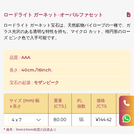
ロードライト ガーネット-オーバルファセット
ロードライト ガーネット宝石は、天然鉱物パイロープの一種で、ガ
ラス光沢のある透明な特性を持ち、マイクロ カット、楕円形のロー
ズ ピンク色で入手可能です。
品質 :
AAA
長さ :
40cm./16Inch.
宝石の起源 :
モザンビーク
サイズ (mm) 幅
重量
約。
価格
価格 /
x
長さ
(CTS.)
個数
/CTS
80.00
55
¥
144.42
¥
11553
* 備考：1mm±1mm程度の誤差あり