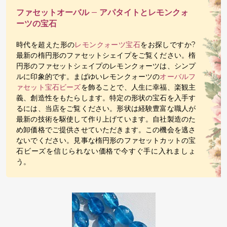
ファセットオーバル – アパタイトとレモンクォ
ーツの宝石
時代を超えた形の
レモンクォーツ宝石
をお探しですか?
最新の楕円形のファセットシェイプをご覧ください。楕
円形のファセットシェイプのレモンクォーツは、シンプ
ルに印象的です。まばゆいレモンクォーツの
オーバルフ
ァセット宝石ビーズ
を飾ることで、人生に幸福、楽観主
義、創造性をもたらします。特定の形状の宝石を入手す
るには、当店をご覧ください。形状は経験豊富な職人が
最新の技術を駆使して作り上げています。自社製造のた
め卸価格でご提供させていただきます。この機会を逃さ
ないでください。見事な楕円形のファセットカットの宝
石ビーズを信じられない価格で今すぐ手に入れましょ
う。