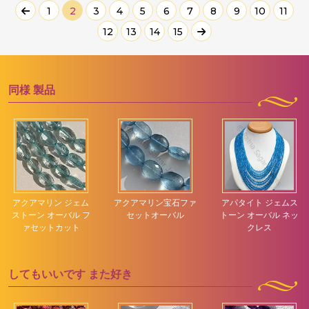
1
2
3
4
5
6
7
8
9
10
11
12
13
14
15
同様
製品
アクアマリン ジェム
アクアマリン宝石ファ
アパタイト ジェムス
ストーン オーバル フ
セットオーバル
トーン オーバル ネッ
ァセットカット
クレス
してもいいです
また好き