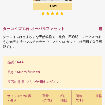
TUR9
ターコイズ宝石-オーバルファセット
ターコイズはさまざまな天然鉱物で、複合、不透明、ワックスのよ
うな光沢を持つマルチカラーで、マイクロ カット、楕円形で入手可
能です。
品質 :
AAA
長さ :
40cm./16Inch.
宝石の起源 :
アリゾナ州キングメン
サイズ (mm) 幅
重量
約。
価格
価格 /
x
長さ
(CTS.)
個数
/CTS