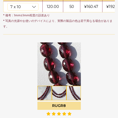
120.00
50
¥
160.47
¥
19256
* 備考：1mm±1mm程度の誤差あり
* 写真の光源やお使いのデバイスにより、実際の製品の色は若干異なる場合がありま
す。
RUGR8