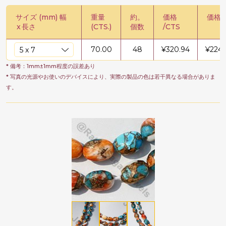
サイズ (mm) 幅
重量
約。
価格
価格 /
x
長さ
(CTS.)
個数
/CTS
70.00
48
¥
320.94
¥
2246
* 備考：1mm±1mm程度の誤差あり
* 写真の光源やお使いのデバイスにより、実際の製品の色は若干異なる場合がありま
す。