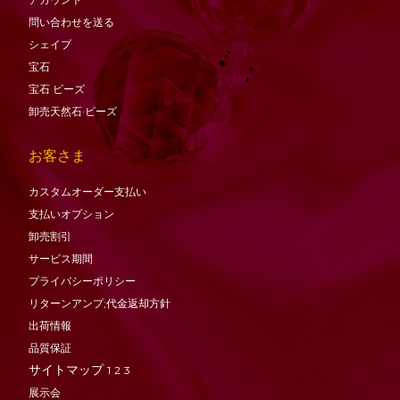
問い合わせを送る
シェイプ
宝石
宝石
ビーズ
卸売天然石·ビーズ
お客さま
カスタムオーダー支払い
支払いオプション
卸売割引
サービス期間
プライバシーポリシー
リターンアンプ;代金返却方針
出荷情報
品質保証
サイトマップ
1
2
3
展示会