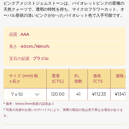
ピンクアメジストジェムストーンは、バイオレットピンクの変種の
天然クォーツで、透明の特性を持ち、マイクロフラワーカット、オ
ーバル形状の淡いピンクがかったバイオレット色で入手可能です。
品質 :
AAA
長さ :
40cm./16Inch.
宝石の起源 :
ブラジル
サイズ (mm) 幅
重量
約。
価格
価格 / 
x
長さ
(CTS.)
個数
/CTS
120.00
41
¥
112.33
¥
13479
* 備考：1mm±1mm程度の誤差あり
* 写真の光源やお使いのデバイスにより、実際の製品の色は若干異なる場合がありま
す。