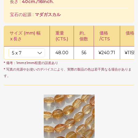
長さ :
40cm./16Inch.
宝石の起源 :
マダガスカル
サイズ (mm) 幅
重量
約。
価格
価格 /
x
長さ
(CTS.)
個数
/CTS
48.00
56
¥
240.71
¥
11553
* 備考：1mm±1mm程度の誤差あり
* 写真の光源やお使いのデバイスにより、実際の製品の色は若干異なる場合がありま
す。