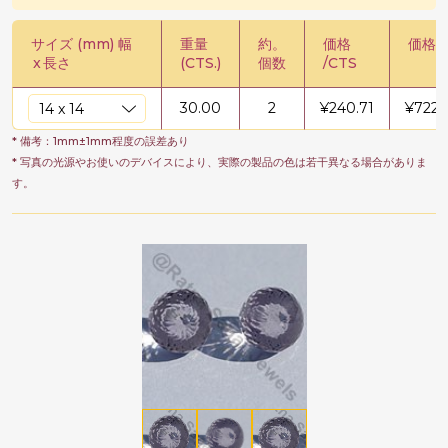
サイズ (mm) 幅
重量
約。
価格
価格 /
x
長さ
(CTS.)
個数
/CTS
30.00
2
¥
240.71
¥
7221
* 備考：1mm±1mm程度の誤差あり
* 写真の光源やお使いのデバイスにより、実際の製品の色は若干異なる場合がありま
す。