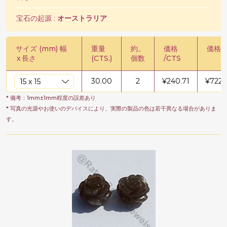
宝石の起源 :
オーストラリア
サイズ (mm) 幅
重量
約。
価格
価格 /
x
長さ
(CTS.)
個数
/CTS
30.00
2
¥
240.71
¥
7221
* 備考：1mm±1mm程度の誤差あり
* 写真の光源やお使いのデバイスにより、実際の製品の色は若干異なる場合がありま
す。