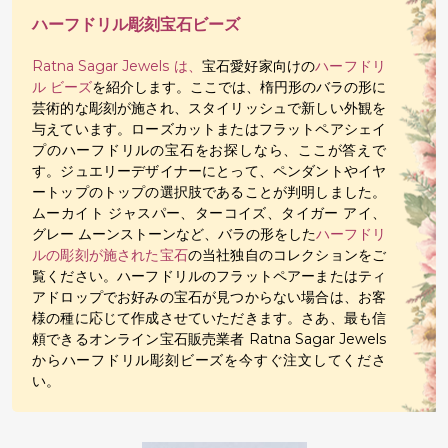
ハーフドリル彫刻宝石ビーズ
Ratna Sagar Jewels は、
宝石愛好家向けの
ハーフドリ
ル ビーズ
を紹介します。ここでは、楕円形のバラの形に
芸術的な彫刻が施され、スタイリッシュで新しい外観を
与えています。ローズカットまたはフラットペアシェイ
プのハーフドリルの宝石をお探しなら、ここが答えで
す。ジュエリーデザイナーにとって、ペンダントやイヤ
ートップのトップの選択肢であることが判明しました。
ムーカイト ジャスパー、ターコイズ、タイガー アイ、
グレー ムーンストーンなど、バラの形をした
ハーフドリ
ルの彫刻が施された宝石
の当社独自のコレクションをご
覧ください。ハーフドリルのフラットペアーまたはティ
アドロップでお好みの宝石が見つからない場合は、お客
様の種に応じて作成させていただきます。さあ、最も信
頼できるオンライン宝石販売業者 Ratna Sagar Jewels
からハーフドリル彫刻ビーズを今すぐ注文してくださ
い。