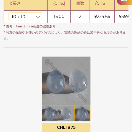
x
長さ
(CTS.)
個数
/CTS
鎖
16.00
2
¥
224.66
¥
3594
* 備考：1mm±1mm程度の誤差あり
* 写真の光源やお使いのデバイスにより、実際の製品の色は若干異なる場合がありま
す。
CHL1875