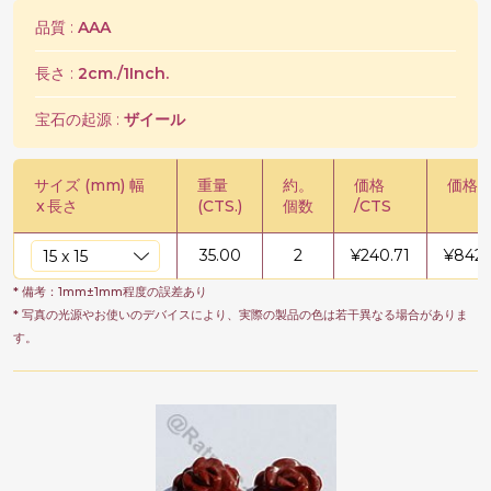
品質 :
AAA
長さ :
2cm./1Inch.
宝石の起源 :
ザイール
サイズ (mm) 幅
重量
約。
価格
価格 /
x
長さ
(CTS.)
個数
/CTS
35.00
2
¥
240.71
¥
8424
* 備考：1mm±1mm程度の誤差あり
* 写真の光源やお使いのデバイスにより、実際の製品の色は若干異なる場合がありま
す。