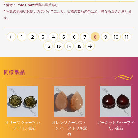
* 備考：1mm±1mm程度の誤差あり
* 写真の光源やお使いのデバイスにより、実際の製品の色は若干異なる場合がありま
す。
1
2
3
4
5
6
7
8
9
10
11
12
13
14
15
同様
製品
オリーブ クォーツ ハ
オレンジ ムーンスト
ガーネットのハーフド
ーフ ドリル宝石
ーン ハーフ ドリル宝
リル宝石
石