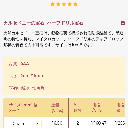
カルセドニーの宝石-ハーフドリル宝石
天然カルセドニー宝石は、鉱物石英で構成される隠微結晶で、半透
明の特性を持ち、マイクロカット、ハーフドリルのティアドロップ
形状の青色で入手可能です。サイズは10x18です。
品質 :
AAA
長さ :
2cm./1Inch.
宝石の起源 :
七面鳥
サイズ (mm) 幅
重量
約。
価格
価格 /
x
長さ
(CTS.)
個数
/CTS
鎖
16.00
2
¥
160.47
¥
2567