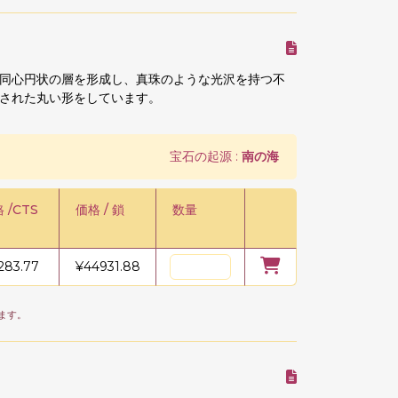
同心円状の層を形成し、真珠のような光沢を持つ不
された丸い形をしています。
宝石の起源 :
南の海
 /CTS
価格 / 鎖
数量
283.77
¥
44931.88
ます。