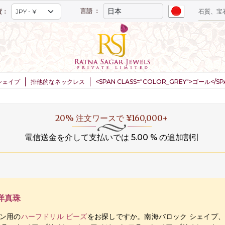
言語 ：
貨：
シェイプ
排他的なネックレス
<SPAN CLASS="COLOR_GREY">ゴール</
20% 注文ワースで ¥160,000+
電信送金を介して支払いでは 5.00 % の追加割引
洋真珠
イン用の
ハーフドリル ビーズ
をお探しですか。南海バロック シェイプ