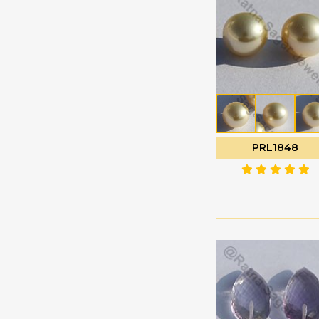
ーン
コニャッククォーツ
デュードロップブリオ
サファイアの宝石
レット
サン ストーン オレゴン
トリリアントカット
サンストーンの宝石
ドルキ ブリオレット
シーブルーカルセドニ
ハートブリオレット
ー
ハートプレーン
シトリンの宝石
PRL1848
ハーフドリル宝石
シャンパン シトリン
ハーフムーンカット
シリマナイトの宝石
パフダイヤモンドカッ
スキャポライトの宝石
ト
ストロベリークォーツ
パンカット
スペサルタイト ガーネ
ファセットキューブ
ット
ファセットコイン
スモーキークォーツ
ファセットチェスナッ
セミプレシャスマルチ
ト