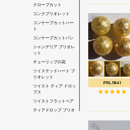
クローブカット
グリーンモスクォーツ
コンクブリオレット
クリスタルジェムスト
コンケーブカットハー
ーン
ト
クリソコラの原石
コンケーブカットパン
クリソプレーズ宝石
シャンデリア ブリオレ
グレームーンストーン
ット
グロッシュラー ガーネ
チューリップの花
ット
ツイステッドハート ブ
クロム透輝石
リオレット
PRL1841
コーヒームーンストー
ツイスト ティア ドロッ
ン
プス
コーラル
ツイストフラットペア
ゴールデンムーンスト
ティアドロップ ブリオ
ーン
レット
ゴールデンルチルクォ
ティアドロップスプレ
ーツ