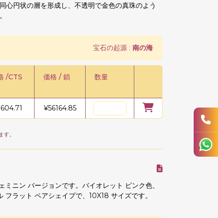
同心円状の層を形成し、不透明で金色の真珠のよう
。
宝石の起源 :
南の海
 /CTS
価格 / 鎖
数量
1604.71
¥
56164.85
ます。
ェミニン バージョンです。バイオレット ピンク色、
フラット ペアシェイプで、10X18 サイズです。