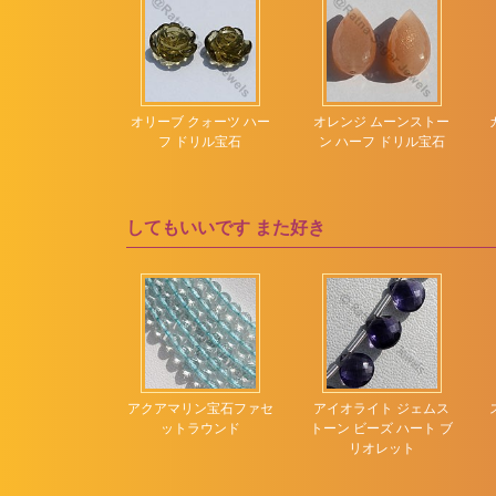
ビールクォーツ
ムーンフラワーカット
ピンクアメジスト
ローズカットカボショ
ン
ピンクオパール
リン ハーフドリ
オリーブ クォーツ ハー
オレンジ ムーンストー
五角形の形状
ピンクカルセドニー
ル宝石
フ ドリル宝石
ン ハーフ ドリル宝石
凹面カットドロップ
ピンクサファイア
刻まれたハート
ピンクスピネル
してもいいです
また好き
刻まれた葉
ピンクトパーズ
多面的な長方形
ピンクトルマリン
彫刻されたカボチャ
ピンクムーンストーン
彫刻されたナゲット
ブラウンジルコン
彫刻された平らな梨
ブラックスピネル
イト原石ビーズ
ブラックトルマリン
アクアマリン宝石ファセ
アイオライト ジェムス
 ブリオレット
ットラウンド
トーン ビーズ ハート ブ
ブラックムーンストー
リオレット
ン