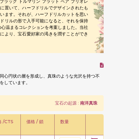
ブラック トルマリン フラット ペア ブリオレ
頭に置いて、ハーフドリルでデザインされたも
ています。それが、ハーフドリルカットを思い
フドリルの形で入手可能になると、それを保持
の心温まるコレクションを考案しました。当社
ンにより、宝石愛好家の渇きを潤すことができ
同心円状の層を形成し、真珠のような光沢を持つ不
をしています。
宝石の起源 :
南洋真珠
 /CTS
価格 / 鎖
数量