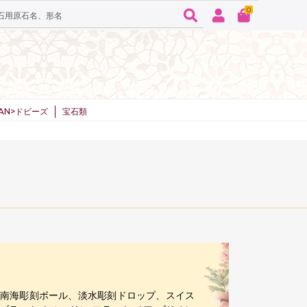
0
SPAN>ドビーズ
宝石類
、南海彫刻ボール、淡水彫刻ドロップ、スイス