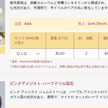
南洋真珠は、炭酸カルシウムと有機コンキオリンから構成され、
な光沢があり、半透明で、半ドリルのペアの丸い形をしています
品質 :
AAA
長さ :
2cm./1Inch.
サイズ (mm) 幅
重量 (CTS.)
約。 個数
価格
x
長さ
35.00
2
¥
* 備考：1mm±1mm程度の誤差あり
* 写真の光源やお使いのデバイスにより、実際の製品の色は若干異なる場合があり
ピンクアメジスト-ハーフドリル宝石
ピンク アメジスト ジェムストーンは、パープル アメジストのフ
ガラス質の光沢があり、透明で、マイクロ カットのハーフ ドリル 