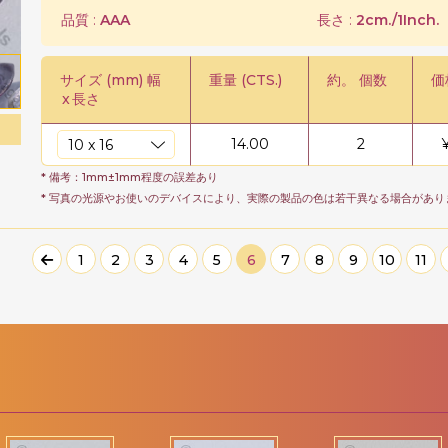
品質 :
AAA
長さ :
2cm./1Inch.
サイズ (mm) 幅
重量 (CTS.)
約。 個数
価
x
長さ
14.00
2
* 備考：1mm±1mm程度の誤差あり
* 写真の光源やお使いのデバイスにより、実際の製品の色は若干異なる場合があり
1
2
3
4
5
6
7
8
9
10
11