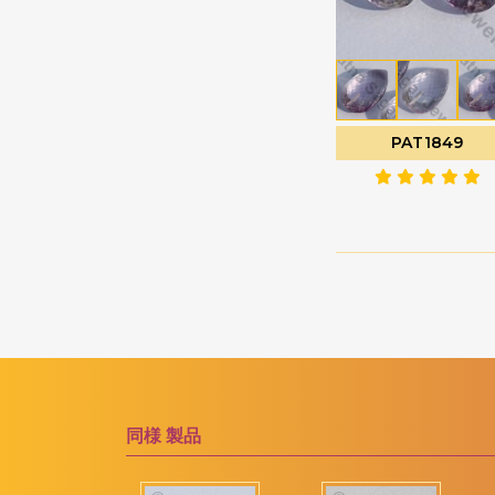
ソーダライトの宝石
ファセットナゲット
ソンゲア サファイア
ファセットラウンド
ターコイズ宝石
ファセットロンデル
タイガーアイ
ファンシーカット
PAT1849
ダイヤモンドビーズ
フラットペアーブリオ
レット
タンザナイトの宝石
フラットペアプレーン
ツァボライトの宝石
プレーンラウンド
トルマリンの宝石
プレーンロンデル
ネイビーブルーカルセ
ドニー
ぽっちゃりスムースハ
ート
ネフライトの宝石
ぽっちゃりハートのブ
バイカラークォーツ
リオレット
ハニークォーツ
同様
製品
ポリゴンダイヤモンド
バラ石英
カット
ピーチムーンストーン
マーキスカット