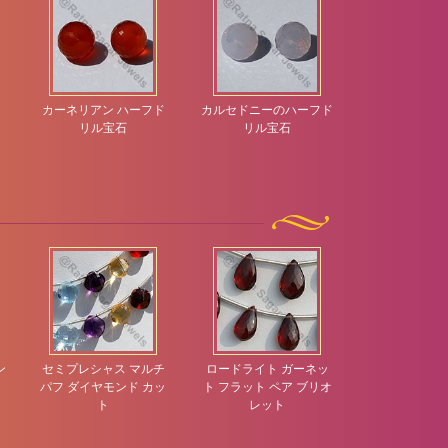
ド
カーネリアン ハーフド
カルセドニーのハーフド
カルセドニー
リル宝石
リル宝石
リル宝
ン
セミプレシャス マルチ
ロードライト ガーネッ
ラピスジェム
パフ ダイヤモンド カッ
ト フラット ペア ブリオ
ハート ブリ
ト
レット