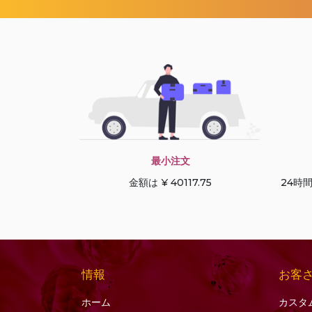
ブラックルチルクォー
ツ
ブルージルコン
ブルートパーズ
プレシャスジェムスト
ーンマルチ
プレナイトの宝石
ベスビアナイトの宝石
最小注文
ヘソナイトガーネット
金額は ¥ 40117.75
24時
ペリドットの宝石
ボツワナアゲート
ホワイトトパーズ
ホワイトムーンストー
ン
情報
お客
マラカイトの宝石
ホーム
カスタ
マルチサファイア