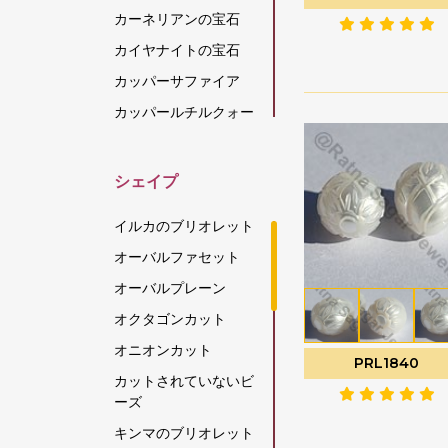
カーネリアンの宝石
カイヤナイトの宝石
カッパーサファイア
カッパールチルクォー
ツ
カラーチェンジガーネ
シェイプ
ット
カルセドニーの宝石
イルカのブリオレット
キャッツアイ スキャポ
オーバルファセット
ライト
オーバルプレーン
グリーンアパタイト
オクタゴンカット
グリーンアメジスト
オニオンカット
グリーンオニキス
PRL1840
カットされていないビ
グリーンカイヤナイト
ーズ
グリーンストロベリー
キンマのブリオレット
クォーツ