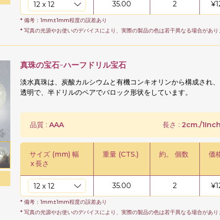
35.00
2
¥
1
* 備考：1mm±1mm程度の誤差あり
* 写真の光源やお使いのデバイスにより、実際の製品の色は若干異なる場合があり
真珠の宝石-ハーフドリル宝石
淡水真珠は、炭酸カルシウムと有機コンキオリンから構成され、
透明で、半ドリルのペアでバロック形状をしています。
品質 :
AAA
長さ :
2cm./1Inch
サイズ (mm) 幅
重量 (CTS.)
約。 個数
価格
x
長さ
35.00
2
¥
1
* 備考：1mm±1mm程度の誤差あり
* 写真の光源やお使いのデバイスにより、実際の製品の色は若干異なる場合があり