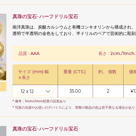
真珠の宝石-ハーフドリル宝石
南洋真珠は、炭酸カルシウムと有機コンキオリンから構成され、
透明で半透明の金色をしており、半ドリルのペアで芸術的に彫刻
品質 :
AAA
長さ :
2cm./1Inch.
サイズ (mm) 幅
重量 (CTS.)
約。 個数
価格
x
長さ
35.00
2
¥
1
* 備考：1mm±1mm程度の誤差あり
* 写真の光源やお使いのデバイスにより、実際の製品の色は若干異なる場合があり
真珠の宝石-ハーフドリル宝石