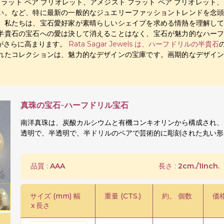
フラット ペア ブリオレット、アメジスト フラット ペア ブリオレット、
い。など、特に最新の一般的なジュエリーファッショントレンドを念
。私たちは、宝石愛好家が素晴らしいシェイプを求める情熱を理解し
半貴石の宝石への愛は決して消えることはなく、宝石が魅力的なハー
がさらに高まります。
Rata Sagar Jewels は、
ハーフドリルの半貴石
れたコレクションは、魅力的なデザインの宝庫です。画期的なデザイ
真珠の宝石-ハーフドリル宝石
南洋真珠は、炭酸カルシウムと有機コンキオリンから構成され、
透明で、半透明で、半ドリルのペアで芸術的に彫刻された丸い形
品質 :
AAA
長さ :
2cm./1Inch.
サイズ (mm) 幅
重量 (CTS.)
約。 個数
価格
x
長さ